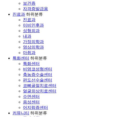
보건증
자격증발급용
진료과
하위분류
진료과
이비인후과
성형외과
내과
가정의학과
영상의학과
마취과
특화센터
하위분류
특화센터
비염코성형센터
축농증수술센터
편도선수술센터
코뼈골절치료센터
얼굴외상치료센터
수면센터
음성센터
어지럼증센터
커뮤니티
하위분류