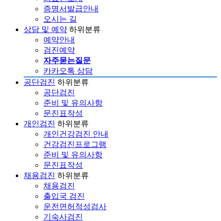
증명서발급안내
오시는 길
상담 및 예약
하위분류
예약안내
검진예약
자주묻는질문
카카오톡 상담
공단검진
하위분류
공단검진
준비 및 유의사항
문진표작성
개인검진
하위분류
개인건강검진 안내
건강검진프로그램
준비 및 유의사항
문진표작성
채용검진
하위분류
채용검진
출입국 검진
운전면허적성검사
기숙사검진