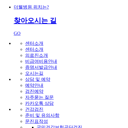
더웰병원 위치는?
찾아
오시는 길
GO
센터소개
센터소개
의료진소개
비급여비용안내
증명서발급안내
오시는길
상담 및 예약
예약안내
검진예약
자주묻는 질문
카카오톡 상담
건강검진
준비 및 유의사항
문진표작성
국민건강보험공단검진