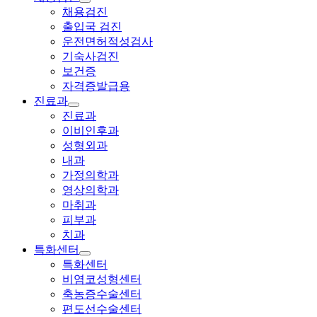
채용검진
출입국 검진
운전면허적성검사
기숙사검진
보건증
자격증발급용
진료과
진료과
이비인후과
성형외과
내과
가정의학과
영상의학과
마취과
피부과
치과
특화센터
특화센터
비염코성형센터
축농증수술센터
편도선수술센터