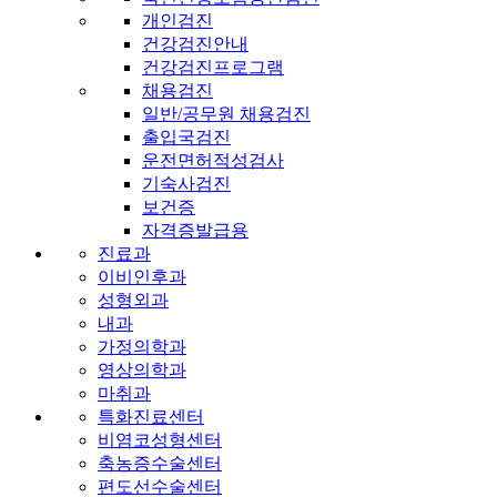
개인검진
건강검진안내
건강검진프로그램
채용검진
일반/공무원 채용검진
출입국검진
운전면허적성검사
기숙사검진
보건증
자격증발급용
진료과
이비인후과
성형외과
내과
가정의학과
영상의학과
마취과
특화진료센터
비염코성형센터
축농증수술센터
편도선수술센터