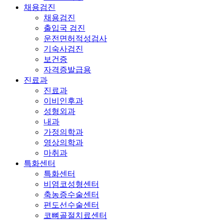
채용검진
채용검진
출입국 검진
운전면허적성검사
기숙사검진
보건증
자격증발급용
진료과
진료과
이비인후과
성형외과
내과
가정의학과
영상의학과
마취과
특화센터
특화센터
비염코성형센터
축농증수술센터
편도선수술센터
코뼈골절치료센터