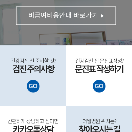
비급여비용안내 바로가기
건강검진 전 준비할 것?
건강검진 전 문진표
작성
?
검진 주의사항
문진표 작성
하기
GO
GO
간편하게 상담
하고 싶다면
!
더웰병원 위치는?
카카오톡
상담
찾아
오시는 길